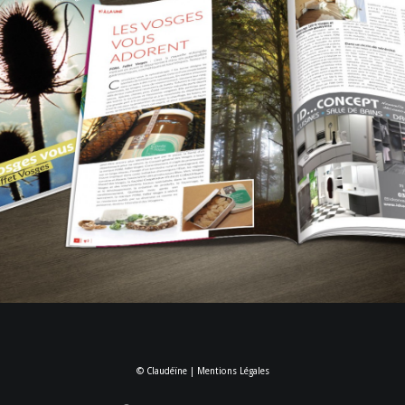
Print
,
Logo
,
Web
© Claudéïne |
Mentions Légales