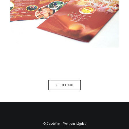
RETOUR
© Claudéïne |
Mentions Légales