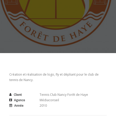
Création et réalisation de logo, fly et dépliant pour le club de
tennis de Nancy.
Client
Tennis Club Nancy Forêt de Haye
Agence
Médiaconseil
Année
2010