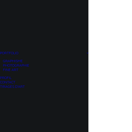
PORTFOLIO
GRAPHISME
PHOTOGRAPHIE
FINE ART
PROFIL
CONTACT
TIRAGES D’ART